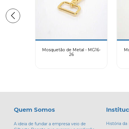
l - MG30-
Mosquetão de Metal - MG16-
Mo
26
Quem Somos
Institu
História d
A ideia de fundar a empresa veio de