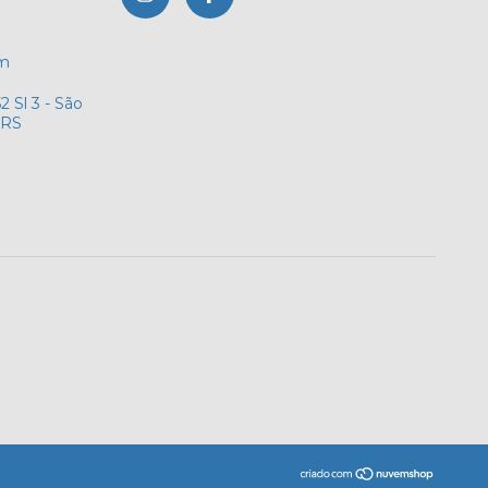
om
2 Sl 3 - São
 RS