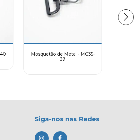
G40
Mosquetão de Metal - MG35-
Mosquetã
39
Siga-nos nas Redes