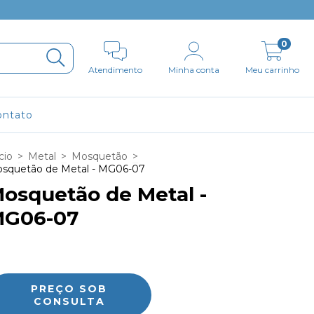
0
Atendimento
Minha conta
Meu carrinho
ontato
cio
>
Metal
>
Mosquetão
>
squetão de Metal - MG06-07
osquetão de Metal -
G06-07