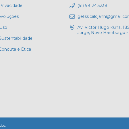
 Privacidade
(51) 99124.3238
evoluções
gelissicalojanh@gmail.c
 Uso
Av. Victor Hugo Kunz, 185
Jorge, Novo Hamburgo -
 Sustentabilidade
Conduta e Ética
dos.