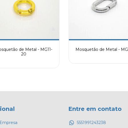
squetão de Metal - MG11-
Mosquetão de Metal - M
20
cional
Entre em contato
a Empresa
5551991243238