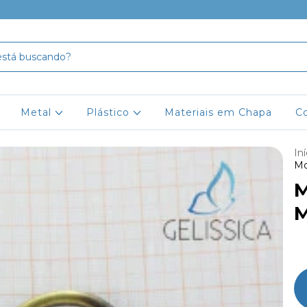
Metal
Plástico
Materiais em Chapa
C
Iní
Mo
M
M